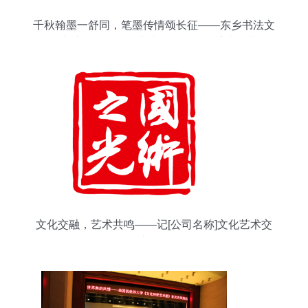
千秋翰墨一舒同，笔墨传情颂长征——东乡书法文
化交流月暨舒同舒安书画全国巡展盛大开幕
文化交融，艺术共鸣——记[公司名称]文化艺术交
流活动