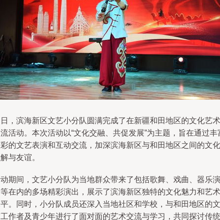
近日，滨海新区文艺小分队圆满完成了在新疆和田地区的文化艺
交流活动。本次活动以“文化交融、共促发展”为主题，旨在通过丰
多彩的文艺表演和互动交流，加深滨海新区与和田地区之间的文
理解与友谊。
活动期间，文艺小分队为当地群众带来了包括歌舞、戏曲、器乐
奏等在内的多场精彩演出，展示了滨海新区独特的文化魅力和艺
水平。同时，小分队成员还深入当地社区和学校，与和田地区的
艺工作者及青少年进行了面对面的艺术交流与学习，共同探讨传