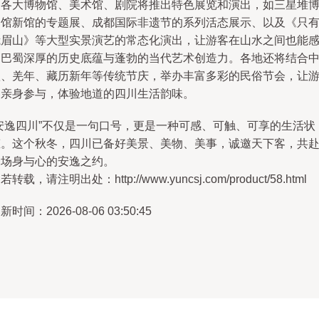
内各大博物馆、美术馆、剧院将推出特色展览和演出，如三星堆
物馆新馆的专题展、成都国际非遗节的系列活态展示、以及《只
峨眉山》等大型实景演艺的常态化演出，让游客在山水之间也能
受巴蜀深厚的历史底蕴与蓬勃的当代艺术创造力。各地还将结合
秋、羌年、藏历新年等传统节庆，举办丰富多彩的民俗节会，让
客亲身参与，体验地道的四川生活韵味。
“安逸四川”不仅是一句口号，更是一种可感、可触、可享的生活状
态。这个秋冬，四川已备好美景、美物、美事，诚邀天下客，共
一场身与心的安逸之约。
若转载，请注明出处：http://www.yuncsj.com/product/58.html
新时间：2026-08-06 03:50:45