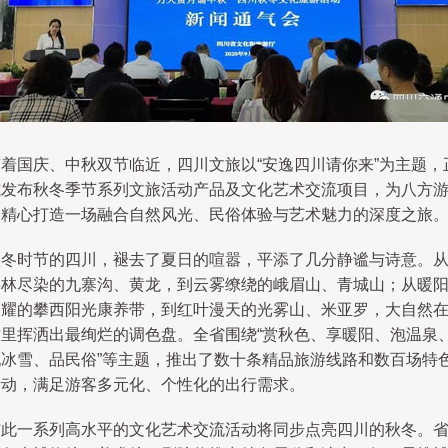
随着国庆、中秋双节临近，四川文旅以“安逸四川请你来”为主题，
式发布秋冬季节系列文旅活动产品及文化艺术交流项目，为八方
客精心打造一场融合自然风光、民俗体验与艺术魅力的深度之旅
秋冬时节的四川，褪去了夏日的喧嚣，平添了几分静谧与诗意。
层林尽染的九寨沟、黄龙，到云雾缭绕的峨眉山、青城山；从暖
照耀的攀西阳光康养带，到红叶漫天的光雾山、米亚罗，大自然
这里挥洒出最绚烂的调色盘。全省围绕“赏秋色、享暖阳、泡温泉
玩冰雪、品民俗”等主题，推出了数十条精品旅游线路和数百场特
活动，满足游客多元化、个性化的出行需求。
与此一系列高水平的文化艺术交流活动将同步点亮四川的秋冬。