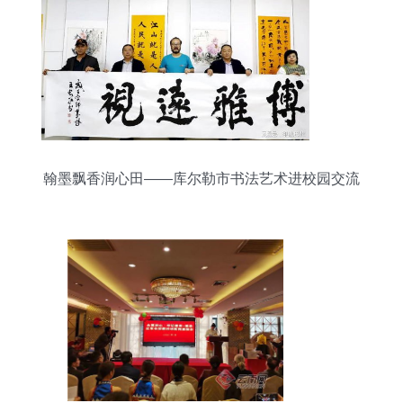
翰墨飘香润心田——库尔勒市书法艺术进校园交流
活动侧记