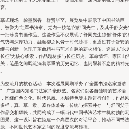
当地及全国的文化艺术界献上了一场高水准、深内涵的视觉与精
盛宴。
开幕式现场，翰墨飘香，群贤毕至。展览集中展示了中国书法巨
匠、被誉为“红军书法家、党内一枝笔”的舒同先生，及其子舒安先
的一批珍贵书画作品。这些作品不仅展现了舒同先生独创“舒体”的
礴气势与深厚功力，融颜柳之风骨于时代脉搏，更通过其子舒安
承继与创新，体现了革命精神与艺术血脉的薪火相传。巡展以“永
的长征”为核心线索，作品题材多与长征历史、革命情怀、家国山
相关，笔墨之间既流淌着厚重的历史记忆，也闪耀着不息的精神
芒。
作为交流月的核心活动，本次巡展同期举办了“全国书法名家邀请
展”，广邀国内知名书法家挥毫献艺。名家们以各自独特的艺术语
言，围绕红色文化、时代风貌、地域特色等主题进行创作，作品
格多样，真、草、隶、篆各体兼备，传统与探索并存，与舒同父
的作品交相辉映，共同构成了一幅当代中国书法艺术生机勃勃的
阔图景。这一设计旨在搭建一个高层次的对话平台，推动不同书
流派、不同世代艺术家之间的深度交流与碰撞。