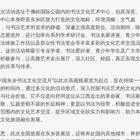
本次活动选址于佛岭国际公园内的书法文化艺术中心，别具深意
该中心本身即是东乡区致力打造的文化地标，环境清幽，文气盎
然，与书法艺术所追求的静谧、深邃之境高度契合。活动期间，
静态展览外，还计划举办系列学术研讨会、书法名家讲座、青少
书法体验工作坊以及群众性书法笔会等丰富多彩的文化艺术交流
动。这些活动将吸引专业学者、书法爱好者、青少年学生及广大
民积极参与，让高雅艺术走出展厅，深入社区、校园，真正实现
化的共享与传承。
“中国东乡书法文化交流月”以此次高规格展览为起点，旨在持续一
月的时间内，通过多元化的活动形式，深入挖掘书法艺术的文化
涵与社会价值。它不仅是向舒同这位从江西走出的革命家、书法
致敬，弘扬坚韧不拔的长征精神；更是以书法为纽带，积极促进
国范围内的文化艺术交流，提升区域文化软实力和影响力，助力
地文化旅游融合发展。
据悉，此次全国巡展在东乡首展后，还将奔赴国内其他城市，将