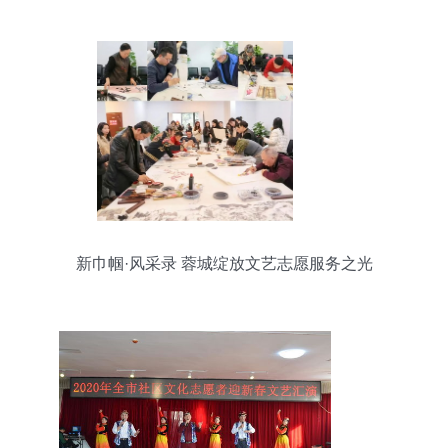
新巾帼·风采录 蓉城绽放文艺志愿服务之光