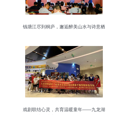
钱塘江尽到桐庐，邂逅醉美山水与诗意栖
居
戏剧联结心灵，共育温暖童年——九龙湖
街道社工站亲子情景剧体验活动侧记