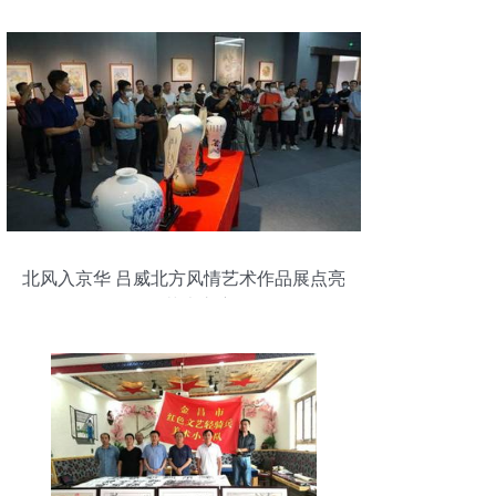
北风入京华 吕威北方风情艺术作品展点亮
798艺术之窗