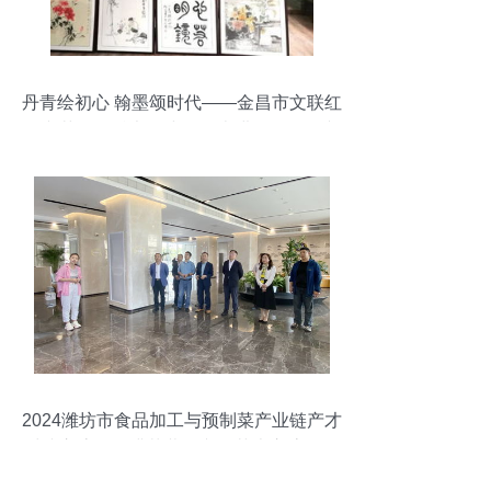
丹青绘初心 翰墨颂时代——金昌市文联红
色文艺轻骑兵书画小分队走进下汤民俗文
化村及金川公司二矿区
2024潍坊市食品加工与预制菜产业链产才
对接交流会圆满落幕，文化艺术交流活动
同步举行