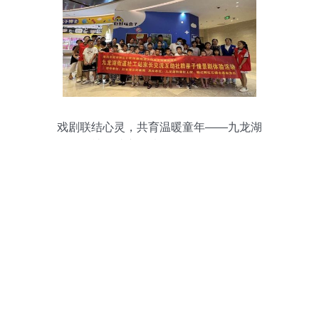
戏剧联结心灵，共育温暖童年——九龙湖
街道社工站亲子情景剧体验活动侧记