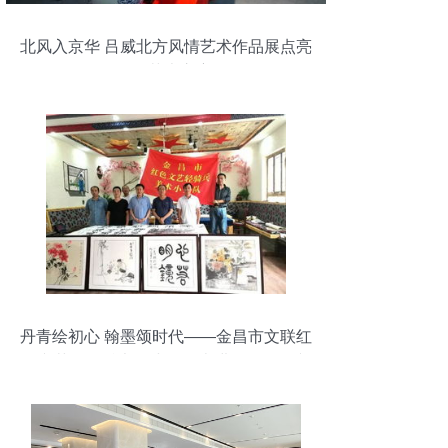
北风入京华 吕威北方风情艺术作品展点亮
798艺术之窗
丹青绘初心 翰墨颂时代——金昌市文联红
色文艺轻骑兵书画小分队走进下汤民俗文
化村及金川公司二矿区