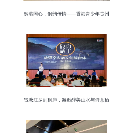
黔港同心，侗韵传情——香港青少年贵州
侗族文化研习交流侧记
钱塘江尽到桐庐，邂逅醉美山水与诗意栖
居