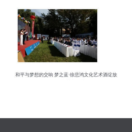
和平与梦想的交响 梦之蓝·徐悲鸿文化艺术酒绽放
第八届和苑和平节