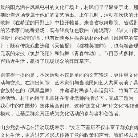
清晨的阳光洒在凤凰屯村的文化广场上，村民们早早聚集于此，
首期盼着这场专属于他们的文艺演出。上午九时，活动在欢快的
场歌舞《在希望的田野上》中拉开帷幕。来自省歌舞剧院、省话
团的艺术家们轮番登场，既有经典红色歌曲《南泥湾》《唱支山
给党听》的深情演唱，也有反映乡村振兴题材的小品《凤凰屯的
声》；既有传统戏曲选段《天仙配》《穆桂英挂帅》，也有融合
代元素的杂技《筑梦飞翔》和街舞《青春律动》。节目形式多样
内容贴近生活，赢得了现场观众的阵阵掌声。
特别值得一提的是，本次活动不仅是单向的文艺输送，更注重文
互动与交流。在演出间隙，艺术家们与当地民间艺人共同表演了
有畲族特色的《凤凰盘舞》，并邀请村民参与非遗剪纸、竹编工
体验活动。村里的留守儿童还在专业老师的指导下，完成了题为
我心中的中国梦》集体绘画创作。这种“送文化”与“种文化”相结
的模式，让基层群众真正成为文化活动的参与者和创造者。
坪山乡党委书记在活动现场表示：“文艺下基层不仅丰富了群众的
神文化生活，更通过艺术形式传递了党的政策和声音。我们将以