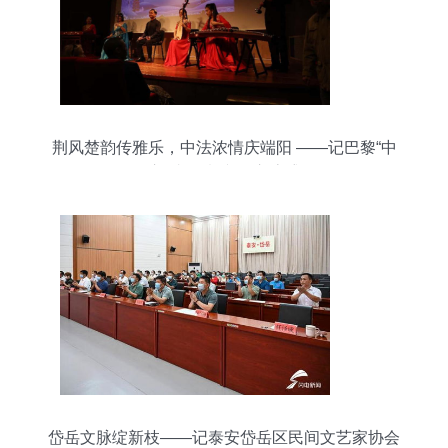
荆风楚韵传雅乐，中法浓情庆端阳 ——记巴黎“中
国心 端午情”文化交流盛会
岱岳文脉绽新枝——记泰安岱岳区民间文艺家协会