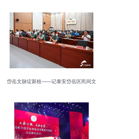
岱岳文脉绽新枝——记泰安岱岳区民间文
艺家协会成立与交流活动