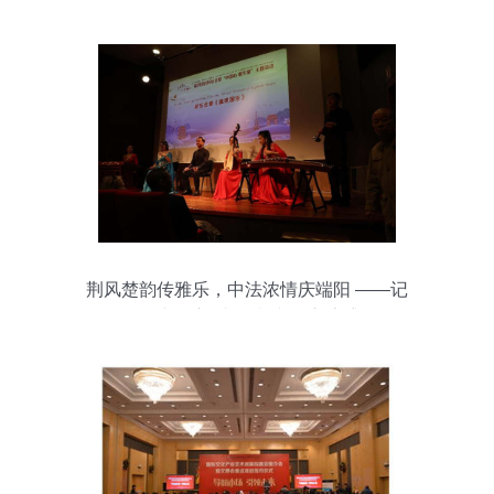
荆风楚韵传雅乐，中法浓情庆端阳 ——记
巴黎“中国心 端午情”文化交流盛会